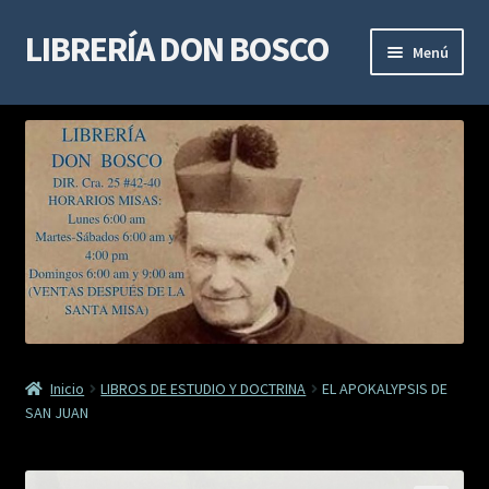
LIBRERÍA DON BOSCO
Ir
Ir
Menú
a
al
la
contenido
LIBROS DE ESPIRITUALIDAD
navegación
LIBROS DE ESTUDIO Y DOCTRINA
LIBROS MARIANOS
LIBROS DE DEVOCIÓN
SACRAMENTALES
Inicio
LIBROS DE ESTUDIO Y DOCTRINA
EL APOKALYPSIS DE
VIDAS DE SANTOS
SAN JUAN