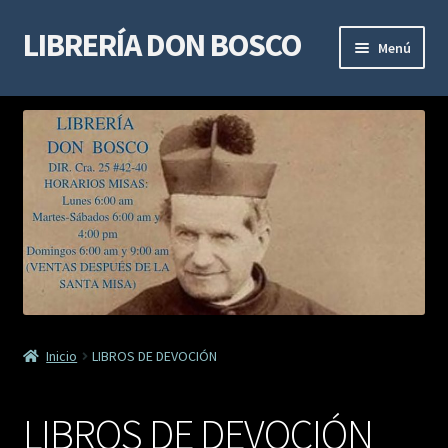
LIBRERÍA DON BOSCO
Ir
Ir
Menú
a
al
la
contenido
LIBROS DE ESPIRITUALIDAD
navegación
LIBROS DE ESTUDIO Y DOCTRINA
LIBROS MARIANOS
LIBROS DE DEVOCIÓN
SACRAMENTALES
Inicio
LIBROS DE DEVOCIÓN
VIDAS DE SANTOS
LIBROS DE DEVOCIÓN