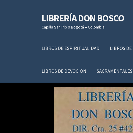
LIBRERÍA DON BOSCO
Ir
Ir
a
al
Capilla San Pio X Bogotá – Colombia.
la
contenido
navegación
LIBROS DE ESPIRITUALIDAD
LIBROS DE
LIBROS DE DEVOCIÓN
SACRAMENTALES