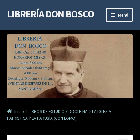
LIBRERÍA DON BOSCO
Ir
Ir
Menú
a
al
la
contenido
LIBROS DE ESPIRITUALIDAD
navegación
LIBROS DE ESTUDIO Y DOCTRINA
LIBROS MARIANOS
LIBROS DE DEVOCIÓN
SACRAMENTALES
Inicio
LIBROS DE ESTUDIO Y DOCTRINA
LA IGLESIA
VIDAS DE SANTOS
PATRISTICA Y LA PARUSÍA (CON LOMO)