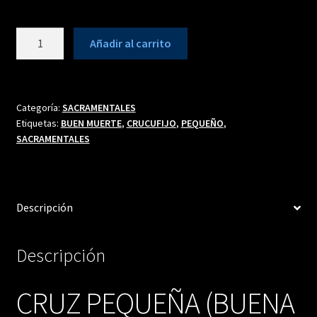
CRUZ
Añadir al carrito
PEQUEÑA
(BUENA
MUERTE)
cantidad
Categoría:
SACRAMENTALES
Etiquetas:
BUEN MUERTE
,
CRUCUFIJO
,
PEQUEÑO
,
SACRAMENTALES
Descripción
Descripción
CRUZ PEQUEÑA (BUENA