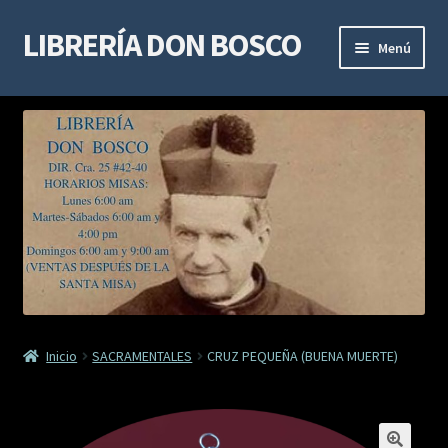
LIBRERÍA DON BOSCO
Ir
Ir
Menú
a
al
la
contenido
LIBROS DE ESPIRITUALIDAD
navegación
LIBROS DE ESTUDIO Y DOCTRINA
LIBROS MARIANOS
LIBROS DE DEVOCIÓN
SACRAMENTALES
Inicio
SACRAMENTALES
CRUZ PEQUEÑA (BUENA MUERTE)
VIDAS DE SANTOS