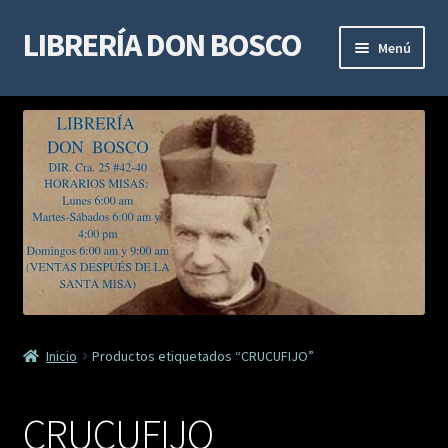
LIBRERÍA DON BOSCO
Ir
Ir
Menú
a
al
la
contenido
LIBROS DE ESPIRITUALIDAD
navegación
LIBROS DE ESTUDIO Y DOCTRINA
LIBROS MARIANOS
LIBROS DE DEVOCIÓN
SACRAMENTALES
Inicio
Productos etiquetados “CRUCUFIJO”
VIDAS DE SANTOS
CRUCUFIJO