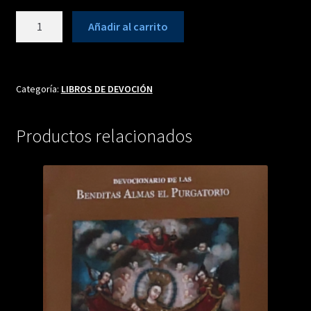
DEVOCIONARIO
Añadir al carrito
DEL
SAGRADO
CORAZÓN
cantidad
Categoría:
LIBROS DE DEVOCIÓN
Productos relacionados