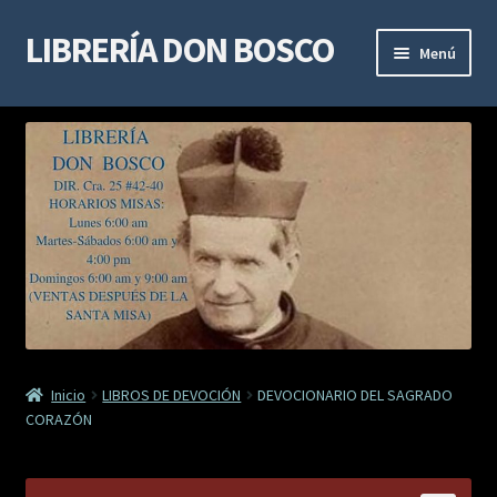
LIBRERÍA DON BOSCO
Ir
Ir
Menú
a
al
la
contenido
LIBROS DE ESPIRITUALIDAD
navegación
LIBROS DE ESTUDIO Y DOCTRINA
LIBROS MARIANOS
LIBROS DE DEVOCIÓN
SACRAMENTALES
Inicio
LIBROS DE DEVOCIÓN
DEVOCIONARIO DEL SAGRADO
VIDAS DE SANTOS
CORAZÓN