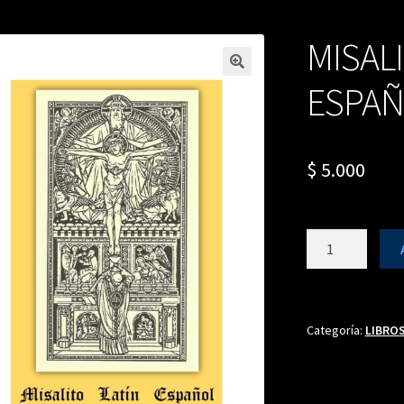
MISALI
ESPA
$
5.000
MISALITO
LATÍN-
ESPAÑOL
cantidad
Categoría:
LIBRO