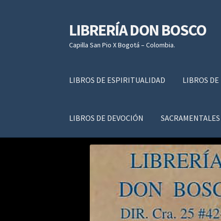
LIBRERÍA DON BOSCO
Ir
Ir
a
al
Capilla San Pio X Bogotá – Colombia.
la
contenido
navegación
LIBROS DE ESPIRITUALIDAD
LIBROS DE
LIBROS DE DEVOCIÓN
SACRAMENTALES