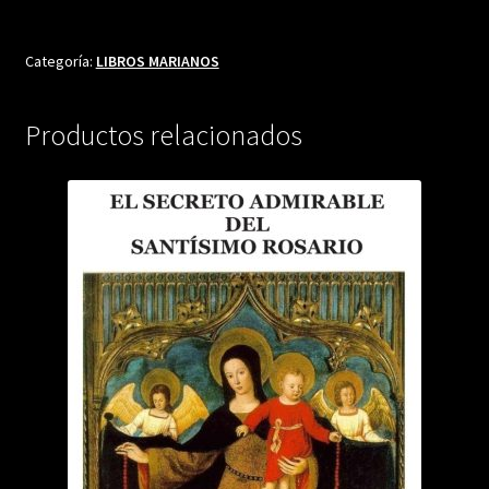
LA
VERDADERA
DEVOCIÓN
Categoría:
LIBROS MARIANOS
cantidad
Productos relacionados