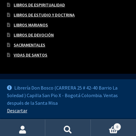
LIBROS DE ESPIRITUALIDAD
LIBROS DE ESTUDIO Y DOCTRINA
LIBROS MARIANOS
LIBROS DE DEVOCIÓN
SACRAMENTALES
VIDAS DE SANTOS
Librería Don Bosco (CARRERA 25 # 42-40 Barrio La
Soledad ) Capilla San Pio X - Bogotá Colombia. Ventas
© LIBRERÍA DON BOSCO 2026
después de la Santa Misa
Construido con WooCommerce
.
Descartar
0
Buscar
Buscar