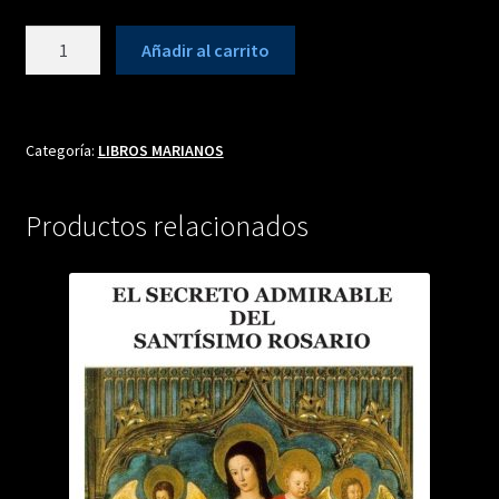
CONSAGRACIÓN
Añadir al carrito
POR
MANOS
DE
MARÍA
Categoría:
LIBROS MARIANOS
cantidad
Productos relacionados