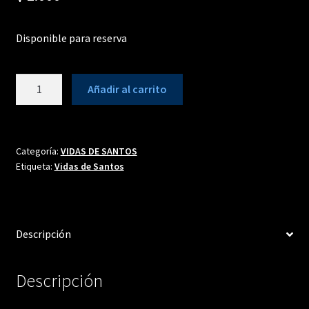
Disponible para reserva
SANTA
Añadir al carrito
MARGARITA
DE
CORTONA
cantidad
Categoría:
VIDAS DE SANTOS
Etiqueta:
Vidas de Santos
Descripción
Descripción