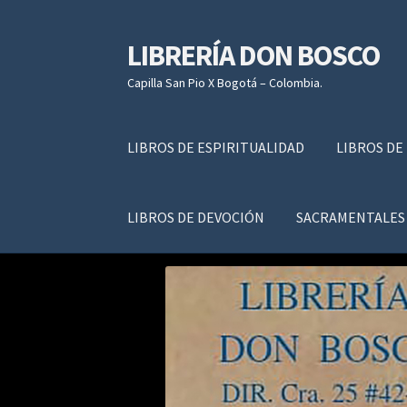
LIBRERÍA DON BOSCO
Ir
Ir
a
al
Capilla San Pio X Bogotá – Colombia.
la
contenido
navegación
LIBROS DE ESPIRITUALIDAD
LIBROS DE
LIBROS DE DEVOCIÓN
SACRAMENTALES