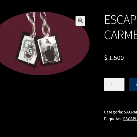
ESCAP
CARME
$
1.500
ESCAPULARIO
DEL
CARMEN
(MARRÓN)
cantidad
Categoría:
SACRA
Etiquetas:
ESCAP