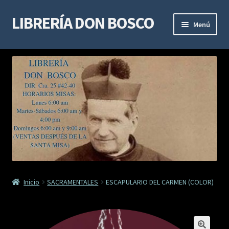
LIBRERÍA DON BOSCO
Ir
Ir
Menú
a
al
la
contenido
LIBROS DE ESPIRITUALIDAD
navegación
LIBROS DE ESTUDIO Y DOCTRINA
LIBROS MARIANOS
LIBROS DE DEVOCIÓN
SACRAMENTALES
Inicio
SACRAMENTALES
ESCAPULARIO DEL CARMEN (COLOR)
VIDAS DE SANTOS