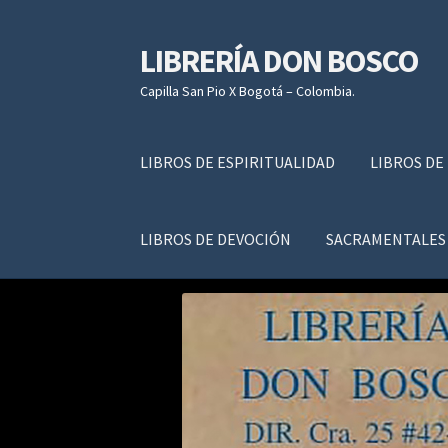
LIBRERÍA DON BOSCO
Ir
Ir
a
al
Capilla San Pio X Bogotá – Colombia.
la
contenido
navegación
LIBROS DE ESPIRITUALIDAD
LIBROS DE
LIBROS DE DEVOCIÓN
SACRAMENTALES