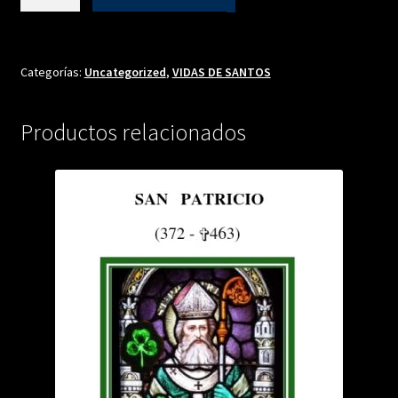
CATALIAN
DE
SUECIA
cantidad
Categorías:
Uncategorized
,
VIDAS DE SANTOS
Productos relacionados