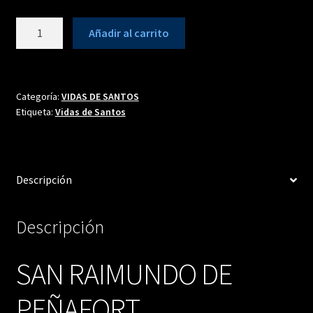
SAN
Añadir al carrito
RAIMUNDO
DE
PEÑAFORT
cantidad
Categoría:
VIDAS DE SANTOS
Etiqueta:
Vidas de Santos
Descripción
Descripción
SAN RAIMUNDO DE
PEÑAFORT