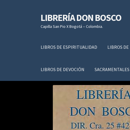
LIBRERÍA DON BOSCO
Ir
Ir
a
al
Capilla San Pio X Bogotá – Colombia.
la
contenido
navegación
LIBROS DE ESPIRITUALIDAD
LIBROS DE
LIBROS DE DEVOCIÓN
SACRAMENTALES