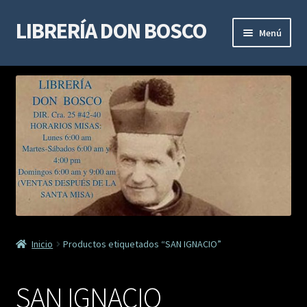
LIBRERÍA DON BOSCO
Ir
Ir
Menú
a
al
la
contenido
LIBROS DE ESPIRITUALIDAD
navegación
LIBROS DE ESTUDIO Y DOCTRINA
LIBROS MARIANOS
LIBROS DE DEVOCIÓN
SACRAMENTALES
Inicio
Productos etiquetados “SAN IGNACIO”
VIDAS DE SANTOS
SAN IGNACIO