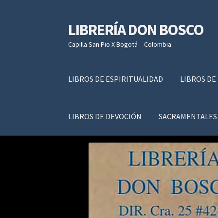
LIBRERÍA DON BOSCO
Ir
Ir
a
al
Capilla San Pio X Bogotá – Colombia.
la
contenido
navegación
LIBROS DE ESPIRITUALIDAD
LIBROS DE
LIBROS DE DEVOCIÓN
SACRAMENTALES